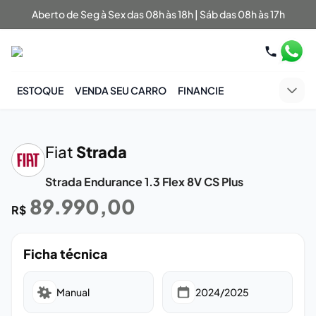
Aberto de Seg à Sex das 08h às 18h | Sáb das 08h às 17h
ESTOQUE
VENDA SEU CARRO
FINANCIE
‹
›
Fiat
Strada
Strada Endurance 1.3 Flex 8V CS Plus
89.990,00
R$
Ficha técnica
Manual
2024/2025