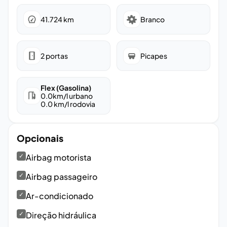
41.724
km
Branco
2
portas
Picapes
Flex (Gasolina)
0.0
km/l urbano
0.0
km/l rodovia
Opcionais
✓
Airbag motorista
✓
Airbag passageiro
✓
Ar-condicionado
✓
Direção hidráulica