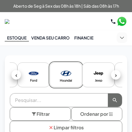
Aberto de Seg à Sex das 08h às 18h | Sáb das 08h às 17h
ESTOQUE
VENDA SEU CARRO
FINANCIE
‹
›
iat
Ford
Hyundai
Jeep
Nis
Filtrar
Ordenar por
Limpar filtros