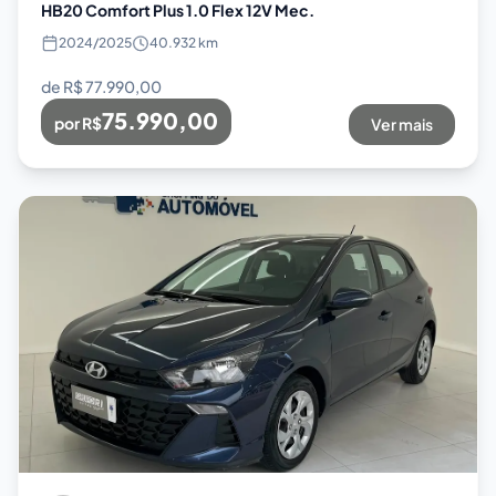
HB20 Comfort Plus 1.0 Flex 12V Mec.
2024
/
2025
40.932 km
de R$
77.990,00
75.990,00
por R$
Ver mais