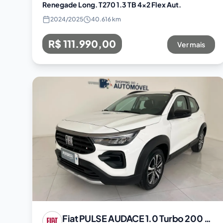
Renegade Long. T270 1.3 TB 4x2 Flex Aut.
2024
/
2025
40.616 km
R$ 111.990,00
Ver mais
Fiat
PULSE AUDACE 1.0 Turbo 200 Flex Aut.