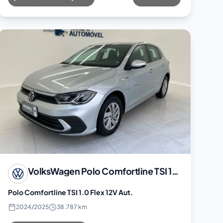
VolksWagen
Polo Comfortline TSI 1.0 Flex 12V Aut.
Polo Comfortline TSI 1.0 Flex 12V Aut.
2024
/
2025
38.787 km