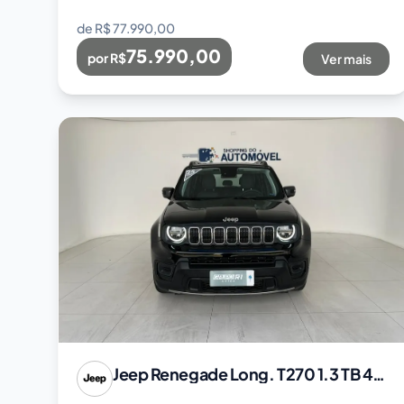
de R$
77.990,00
75.990,00
por R$
Ver mais
Jeep
Renegade Long. T270 1.3 TB 4x2 Flex Aut.