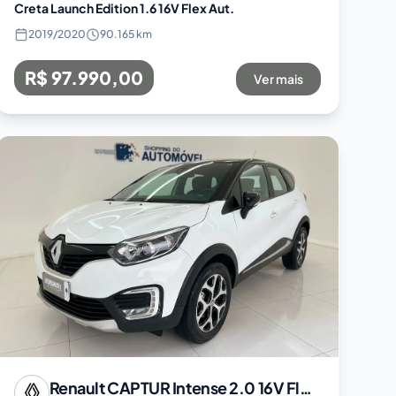
Creta Launch Edition 1.6 16V Flex Aut.
2019
/
2020
90.165 km
R$ 97.990,00
Ver mais
Renault
CAPTUR Intense 2.0 16V Flex 5p Aut.