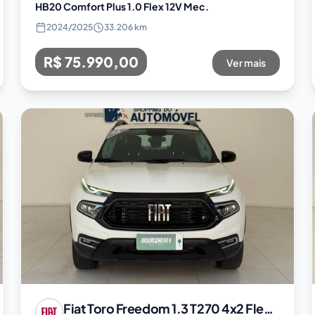
HB20 Comfort Plus 1.0 Flex 12V Mec.
2024
/
2025
33.206 km
R$ 75.990,00
Ver mais
Fiat
Toro Freedom 1.3 T270 4x2 Flex Aut.