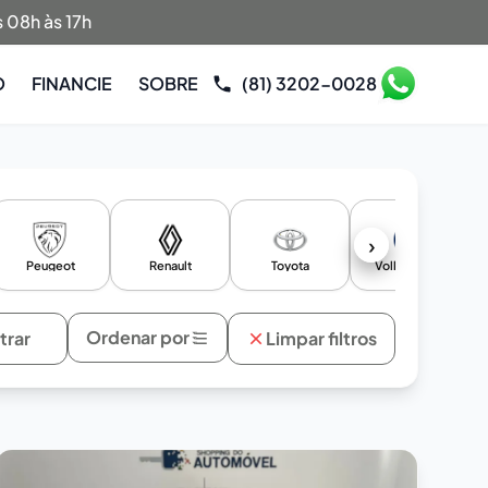
 08h às 17h
O
FINANCIE
SOBRE
(81) 3202-0028
›
Peugeot
Renault
Toyota
Volkswagen
Ordenar por
ltrar
Limpar filtros