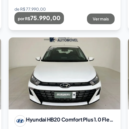
de R$
77.990,00
75.990,00
por R$
Ver mais
Hyundai
HB20 Comfort Plus 1.0 Flex 12V Mec.