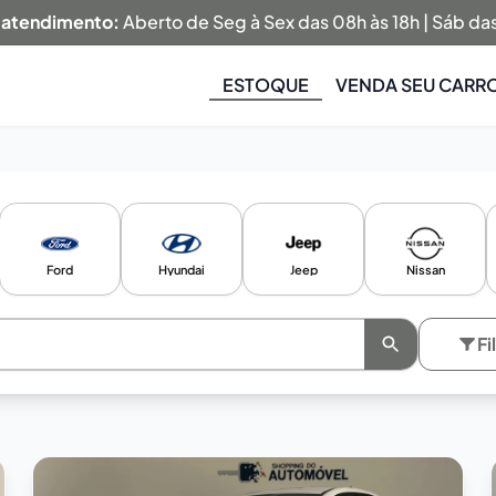
 atendimento:
Aberto de Seg à Sex das 08h às 18h | Sáb das
ESTOQUE
VENDA SEU CARR
Ford
Hyundai
Jeep
Nissan
Fi