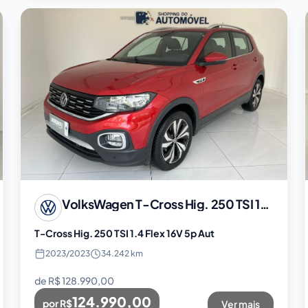
VolksWagen
T-Cross Hig. 250 TSI 1.4 Flex 16V 5p Aut
T-Cross Hig. 250 TSI 1.4 Flex 16V 5p Aut
2023
/
2023
34.242 km
de R$
128.990,00
124.990,00
por R$
Ver mais