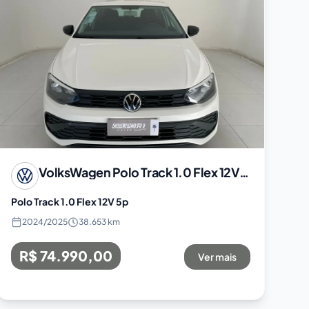
VolksWagen
Polo Track 1.0 Flex 12V 5p
Polo Track 1.0 Flex 12V 5p
2024
/
2025
38.653 km
R$ 74.990,00
Ver mais