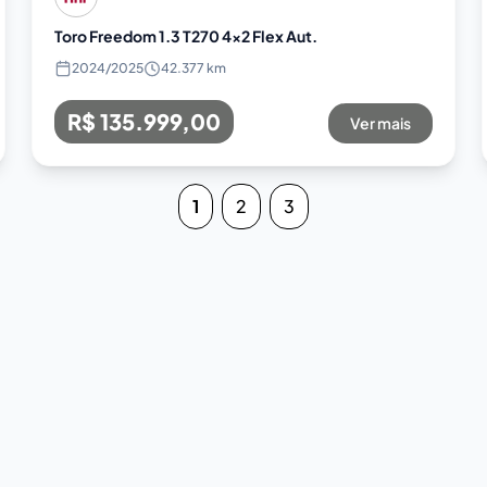
Toro Freedom 1.3 T270 4x2 Flex Aut.
2024
/
2025
42.377 km
R$ 135.999,00
Ver mais
1
2
3