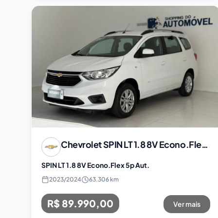
Chevrolet
SPIN LT 1.8 8V Econo.Flex 5p Aut.
SPIN LT 1.8 8V Econo.Flex 5p Aut.
2023
/
2024
63.306 km
R$ 89.990,00
Ver mais