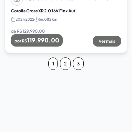
Corolla Cross XR 2.0 16V Flex Aut.
2021
/
2022
56.082 km
de R$
129.990,00
119.990,00
por R$
Ver mais
1
2
3