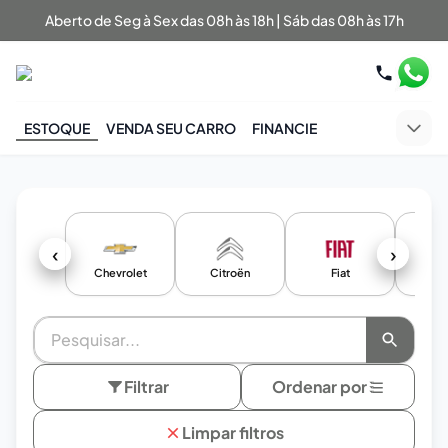
Aberto de Seg à Sex das 08h às 18h | Sáb das 08h às 17h
ESTOQUE
VENDA SEU CARRO
FINANCIE
‹
›
Chevrolet
Citroën
Fiat
F
Filtrar
Ordenar por
Limpar filtros