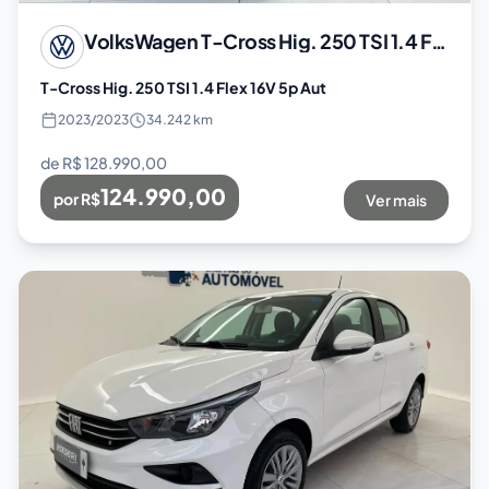
VolksWagen
T-Cross Hig. 250 TSI 1.4 Flex 16V 5p Aut
T-Cross Hig. 250 TSI 1.4 Flex 16V 5p Aut
2023
/
2023
34.242 km
de R$
128.990,00
124.990,00
por R$
Ver mais